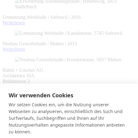
Umnutzung Werkhalle / Safenwil | 2016
Weiterlesen
Neubau Gewerbehalle / Muhen | 2015
Weiterlesen
Bähni + Lüscher AG
Architekten SIA
Brühlstrasse 2
CH-5037 Muhen
Wir verwenden Cookies
E-Mail:
info@baluag.ch
Wir setzen Cookies ein, um die Nutzung unserer
Telefon:
Webseiten zu analysieren, einschließlich des Such und
062 737 46 86
Surfverlaufs, Suchbegriffen und Ihnen auf Ihr
Nutzungsverhalten angepasste Informationen anbieten
zu können.