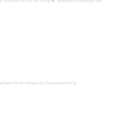
iegt, wünschen wir dir viel Erfolg 🍀, spannende Erfahrungen und
eiligten für die erfolgreiche Zusammenarbeit 🤝.