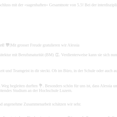
chluss mit der «sagenhaften» Gesamtnote von 5.5! Bei der interdiszipli
ri! 🎊
|
Mit grosser Freude gratulieren wir Alessia
tektur mit Berufsmaturität (BM) 👏. Verdienterweise kann sie sich nu
eit und Teamgeist in dir steckt. Ob im Büro, in der Schule oder auch a
sem Weg begleiten durften 💐. Besonders schön für uns ist, dass Alessia 
egleitendes Studium an der Hochschule Luzern.
 und angenehme Zusammenarbeit schätzen wir sehr.