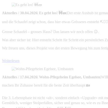
Aktuelles
/
30.04.2026
|
Es geht los! 🚧🧱
|
Der erste Aushub ist gema
und die Schaufel zeigt schon, dass hier etwas Grösseres entsteht ⛏️👷🏻‍
Grosse Schaufel – grosses Haus? Das lassen wir noch offen 😉.
Was aber sicher ist: Hier entsteht Schritt für Schritt ein persönliche
Wir freuen uns, dieses Projekt von der ersten Bewegung bis zum ferti
Weiterlesen
Aktuelles
/
17.04.2026
|
Wohn-Pflegeheim Egelsee, Umbauten
|
WIR 
machen Ihr Zuhause bereit für die beste Zeit überhaupt 🏡
Die 3. Lebensphase ist nicht «alt», sondern einfach «Upgrade» mit 
Gemütlich, weniger Stolperfallen, sicher und genau so, wie es zu Ihn