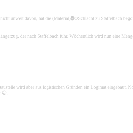
 nicht unweit davon, hat die (Material)🛢️⚙️Schlacht zu Staffelbach beg
Anhängerzug, der nach Staffelbach fuhr. Wöchentlich wird nun eine Men
Baustelle wird aber aus logistischen Gründen ein Logimat eingebaut. No
e 😊.