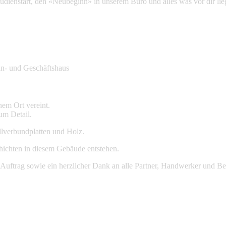
 Studienstart, den «Neubeginn» in unserem Büro und alles was vor dir l
- und Geschäftshaus
em Ort vereint.
um Detail.
llverbundplatten und Holz.
ichten in diesem Gebäude entstehen.
 Auftrag sowie ein herzlicher Dank an alle Partner, Handwerker und Bet