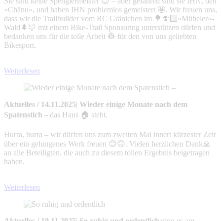
Sie sind keine Spenglermeister 😉 – aber gefahren sind sie IHN, den
«Chänu», und haben IHN problemlos gemeistert 🤩. Wir freuen uns,
dass wir die Trailbuilder vom RC Gränichen im 🌳🍄‍🟫«Müheler»-
Wald🌲🦊 mit einem Bike-Trail Sponsoring unterstützen dürfen und
bedanken uns für die tolle Arbeit 👷 für den von uns geliebten
Bikesport.
Weiterlesen
Aktuelles
/
14.11.2025
|
Wieder einige Monate nach dem
Spatenstich –
|
das Haus 🏠 steht.
Hurra, hurra – wir dürfen uns zum zweiten Mal innert kürzester Zeit
über ein gelungenes Werk freuen 😊🙃. Vielen herzlichen Dank🙏
an alle Beteiligten, die auch zu diesem tollen Ergebnis beigetragen
haben.
Weiterlesen
Aktuelles
/
10.11.2025
|
So ruhig und ordentlich
|
ging es am