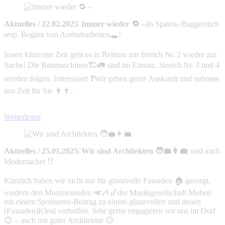
Aktuelles
/
22.02.2025
|
Immer wieder 🔁 –
|
in Spaten-/Baggerstich
resp. Beginn von Aushubarbeiten🕳️!
Innert kürzester Zeit geht es in Reitnau mit Streich Nr. 2 wieder zur
Sache! Die Baumaschinen🏗️🚛 sind im Einsatz. Streich Nr. 3 und 4
werden folgen. Interessiert ❓Wir geben gerne Auskunft und nehmen
uns Zeit für Sie 👩👨.
Weiterlesen
Aktuelles
/
25.01.2025
|
Wir sind Architekten 🧑‍💼👩‍💼
|
und auch
Modemacher ⁉️
Kürzlich haben wir nicht nur für glanzvolle Fassaden 🏠 gesorgt,
sondern den Musizierenden 🎺🎶🎷der Musikgesellschaft Muhen
mit einem Sponsoren-Beitrag zu einem glanzvollen und neuen
(Fassaden)Kleid verholfen. Sehr gerne engagieren wir uns im Dorf
😊 – auch mit guter Architektur 😉.