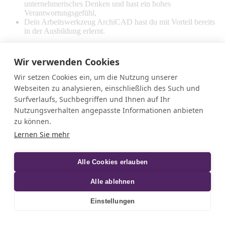
unternehmerisches Denken und hast ein hohes
Verantwortungsgefühl,
Dein Arbeitswerkzeug ArchiCAD hast du mit Vorteil bereits
in der Ausbildung erlernt.
Dein Profil
Wir verwenden Cookies
Du hast eine fundierte Berufsbildung als Zeichner*in EFZ
Fachrichtung Architektur oder eine gleichwertige Ausbildung
Wir setzen Cookies ein, um die Nutzung unserer
absolviert,
Webseiten zu analysieren, einschließlich des Such und
Idealerweise hast du bereits Berufspraxis erlangt.
Surfverlaufs, Suchbegriffen und Ihnen auf Ihr
Eine vielfältige Aufgabe und ein tolles Angebot wartet auf dich!
Nutzungsverhalten angepasste Informationen anbieten
Interessiert? Ja, dann sende uns deine Bewerbungsunterlagen mit
zu können.
Foto an:
mg@baluag.ch
Lernen Sie mehr
Möchtest du noch mehr über die interessante Stelle erfahren?
Kontakt
Alle Cookies erlauben
Matthias Grütter
Alle ablehnen
Mitinhaber
T direkt:
+41 62 737 46 88
Einstellungen
Download Stelleninserat