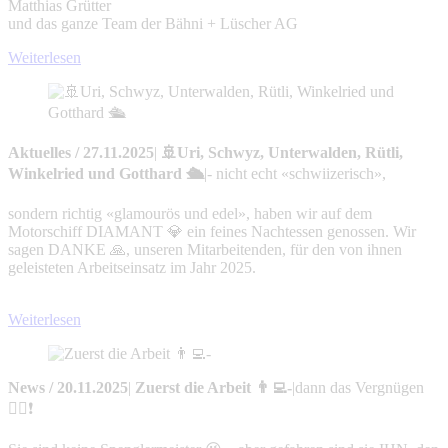
Matthias Grütter
und das ganze Team der Bähni + Lüscher AG
Weiterlesen
Aktuelles
/
27.11.2025
|
🚢Uri, Schwyz, Unterwalden, Rütli,
Winkelried und Gotthard 🛳️
|
- nicht echt «schwiizerisch»,
sondern richtig «glamourös und edel», haben wir auf dem
Motorschiff DIAMANT 💎 ein feines Nachtessen genossen. Wir
sagen DANKE 🙏, unseren Mitarbeitenden, für den von ihnen
geleisteten Arbeitseinsatz im Jahr 2025.
Weiterlesen
News
/
20.11.2025
|
Zuerst die Arbeit 👨‍💻-
|
dann das Vergnügen
🚵‍♂️❗