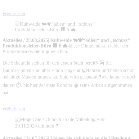
Weiterlesen
Aktuelles
/
28.08.2025
|
Kuhweide 🐄🐮“adieu“ und „tschüss“
Produktionsleiter-Büro 🏢👨‍💼-
|
diese Dinge müssen leider der
Produktionserweiterung weichen.
Die Schaufeln stehen für den ersten Stich bereit❗- 🚧 die
Baumaschinen sind aber schon längst aufgefahren und haben schon
mächtige Massen umgesetzt. Sind wird gespannt ❓wie lange es noch
dauert ⏱️, bis hier der erste Roboter 🤖 seine Arbeit aufgenommen
hat.
Weiterlesen
Aktuelles
/
24.07.2025
|
Mögen Sie sich noch an die Mitteilung