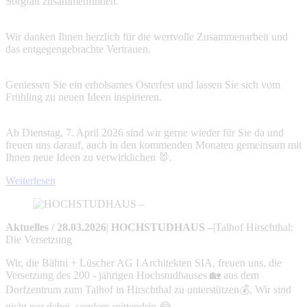
Sorgfalt zusammenfinden.
Wir danken Ihnen herzlich für die wertvolle Zusammenarbeit und
das entgegengebrachte Vertrauen.
Geniessen Sie ein erholsames Osterfest und lassen Sie sich vom
Frühling zu neuen Ideen inspirieren.
Ab Dienstag, 7. April 2026 sind wir gerne wieder für Sie da und
freuen uns darauf, auch in den kommenden Monaten gemeinsam mit
Ihnen neue Ideen zu verwirklichen 🐰.
Weiterlesen
Aktuelles
/
28.03.2026
|
HOCHSTUDHAUS –
|
Talhof Hirschthal:
Die Versetzung
Wir, die Bähni + Lüscher AG I Architekten SIA, freuen uns, die
Versetzung des 200 - jährigen Hochstudhauses 🏡 aus dem
Dorfzentrum zum Talhof in Hirschthal zu unterstützen💰. Wir sind
nicht nur dabei, sondern mittendrin 😂.