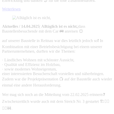
Entwicklung und danken 🤝 für die tolle Zusammenarbeit.
Weiterlesen
Aktuelles
/
14.04.2025
|
Alltäglich ist es nicht,
|
dass
Baustellenbesuchende mit dem Car 🚌 anreisen 😊
auf unserer Baustelle in Reitnau war dies letztlich jedoch so❗ In
Kombination mit einer Betriebsbesichtigung bei einem unserer
Partnerunternehmen, durften wir die Themen:
· Ländliches Wohnen mit schönster Aussicht,
· Qualität und Effizienz im Holzbau,
· sowie modernes Wohneigentum,
einer interessierten Besucherschaft vorstellen und näherbringen.
Zudem war die Projektpräsentation 📺 auf der Baustelle auch wieder
einmal eine andere Herausforderung.
Wer mag sich noch an die Mitteilung vom 22.02.2025 erinnern❓
Zwischenzeitlich wurde auch mit dem Streich Nr. 3 gestartet 🏗👷‍♂️
👷‍♀️🚧.