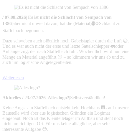
/
07.08.2026
|
Es ist nicht die Schlacht von Sempach von
1386
|
aber nicht unweit davon, hat die (Material)🛢️⚙️Schlacht zu
Staffelbach begonnen.
Dazu schweben auch plötzlich noch Gabelstapler durch die Luft 😉.
Und es war auch nicht der erste und letzte Sattelschlepper 🚛oder
Anhängerzug, der nach Staffelbach fuhr. Wöchentlich wird nun eine
Menge an Material angeführt 😊 – so kümmern wir uns ab und zu
auch um logistische Angelegenheiten.
Weiterlesen
Aktuelles
/
23.07.2026
|
Alles logo?
|
Selbstverständlich!
Keine Angst - in Staffelbach entsteht kein Hochhaus 🏢- auf unserer
Baustelle wird aber aus logistischen Gründen ein Logimat
eingebaut. Noch ist das Kleinteilelager im Aufbau und steht noch
nicht am richtigen Ort. Für uns keine alltägliche, aber sehr
interessante Aufgabe 😊.