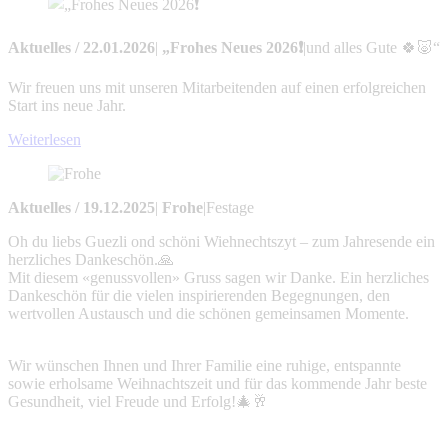
Aktuelles
/
22.01.2026
|
„Frohes Neues 2026❗
|
und alles Gute 🍀🐷“
Wir freuen uns mit unseren Mitarbeitenden auf einen erfolgreichen
Start ins neue Jahr.
Weiterlesen
Aktuelles
/
19.12.2025
|
Frohe
|
Festage
Oh du liebs Guezli ond schöni Wiehnechtszyt – zum Jahresende ein
herzliches Dankeschön.🙏
Mit diesem «genussvollen» Gruss sagen wir Danke. Ein herzliches
Dankeschön für die vielen inspirierenden Begegnungen, den
wertvollen Austausch und die schönen gemeinsamen Momente.
Wir wünschen Ihnen und Ihrer Familie eine ruhige, entspannte
sowie erholsame Weihnachtszeit und für das kommende Jahr beste
Gesundheit, viel Freude und Erfolg!🎄🥂