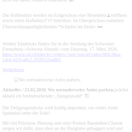
Die Hofbesitzer werden im Erdgeschoss eine Besenbeiz🧹eröffnen
sowie einen Hofladen🥖🥔 betreiben. Im Obergeschoss entstehen
Übernachtungsmöglichkeiten *Schlafen im Stroh» 🛏️.
Weitere Eindrücke finden Sie in der Sendung des Schweizer
Fernsehens «Schweiz Aktuell» vom Dienstag, 17. März 2026.
https://www.srf.ch/play/tv/-/video/-?urn=urn:srf:video:06fc28ea-
1dc6-421f-a8c2-2928552ea882
Weiterlesen
Aktuelles
/
23.02.2026
|
Wo normalerweise Autos parken,
|
wächst
aktuell ein beeindruckender „Stangenwald“ 🏗️
Die Tiefgaragendecke wird kräftig abgestützt, ein echtes Stahl-
Spektakel unter der Erde!
Mit viel Präzision, Planung und einer Portion Baustellen-Charme
sorgen wir dafür, dass oben an der Baugrube gebaggert wird und