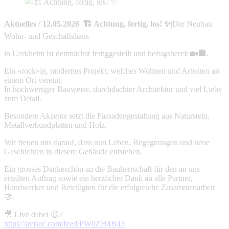
Aktuelles
/
12.05.2026
|
🏗️ Achtung, fertig, los! ✨
|
Der Neubau
Wohn- und Geschäftshaus
in Uerkheim ist demnächst fertiggestellt und bezugsbereit 🏡🏢.
Ein «rock»ig, modernes Projekt, welches Wohnen und Arbeiten an
einem Ort vereint.
In hochwertiger Bauweise, durchdachter Architektur und viel Liebe
zum Detail.
Besondere Akzente setzt die Fassadengestaltung aus Naturstein,
Metallverbundplatten und Holz.
Wir freuen uns darauf, dass nun Leben, Begegnungen und neue
Geschichten in diesem Gebäude entstehen.
Ein grosses Dankeschön an die Bauherrschaft für den an uns
erteilten Auftrag sowie ein herzlicher Dank an alle Partner,
Handwerker und Beteiligten für die erfolgreiche Zusammenarbeit
🤝.
🎥 Live dabei 😉?
https://avisec.com/feed/PW0ZH4B43