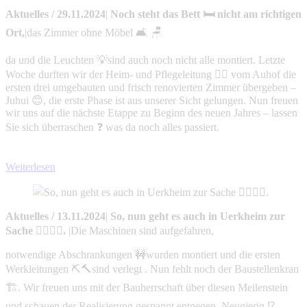
Aktuelles
/
29.11.2024
|
Noch steht das Bett 🛏 nicht am richtigen
Ort,
|
das Zimmer ohne Möbel 🛋 🪑
da und die Leuchten 💡sind auch noch nicht alle montiert. Letzte
Woche durften wir der Heim- und Pflegeleitung 👩‍⚕️ vom Auhof die
ersten drei umgebauten und frisch renovierten Zimmer übergeben –
Juhui 😊, die erste Phase ist aus unserer Sicht gelungen. Nun freuen
wir uns auf die nächste Etappe zu Beginn des neuen Jahres – lassen
Sie sich überraschen ❓ was da noch alles passiert.
Weiterlesen
Aktuelles
/
13.11.2024
|
So, nun geht es auch in Uerkheim zur
Sache 👷‍♀️👷‍♂️.
|
Die Maschinen sind aufgefahren,
notwendige Abschrankungen 🚧wurden montiert und die ersten
Werkleitungen ⛏️🔨sind verlegt . Nun fehlt noch der Baustellenkran
🏗️. Wir freuen uns mit der Bauherrschaft über diesen Meilenstein
und schauen der Realisierung gespannt entgegen. Neugierig ⁉️ -