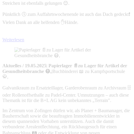
Streichen ist ebenfalls gelungen 😊.
Pünktlich 🕔 zum Auffahrtswochenende ist auch das Dach gedeckt❗
Vielen Dank an alle helfenden ✋Hände.
Weiterlesen
Aktuelles
/
19.05.2025
|
Papierlager 📄zu Lager für Artikel der
Gesundheitsbranche 😷,
|
Buchbinderei 📖 zu Kampfsportschule
🥋,
Galvanikraum zu Ersatzteillager, Garderobenraum zu Archivraum 🗄️
oder Rollenoffsethalle zu Padel-Center. Umnutzungen – auch diese
Thematik ist für die B+L AG kein unbekanntes „Terrain".
Im Zentrum von Zofingen dürfen wir, als Planer + Baumanager, die
Bauherrschaft sowie die beauftragten Immobilienentwickler in
diesem spannenden Vorhaben unterstützen. Auch die damit
verbundene Arealentflechtung, ein Rückbaugesuch für einen
Bahnanschluss 🛤️ oder die Entwicklung von neuen