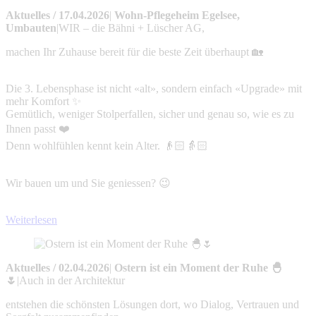
Aktuelles
/
17.04.2026
|
Wohn-Pflegeheim Egelsee,
Umbauten
|
WIR – die Bähni + Lüscher AG,
machen Ihr Zuhause bereit für die beste Zeit überhaupt 🏡
Die 3. Lebensphase ist nicht «alt», sondern einfach «Upgrade» mit
mehr Komfort ✨
Gemütlich, weniger Stolperfallen, sicher und genau so, wie es zu
Ihnen passt ❤️
Denn wohlfühlen kennt kein Alter. 👴🏻👵🏻
Wir bauen um und Sie geniessen? 😉
Weiterlesen
Aktuelles
/
02.04.2026
|
Ostern ist ein Moment der Ruhe 🐣
🌷
|
Auch in der Architektur
entstehen die schönsten Lösungen dort, wo Dialog, Vertrauen und