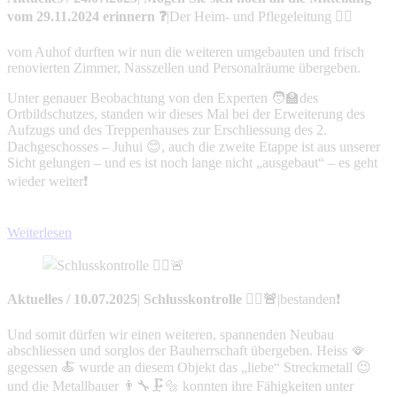
vom 29.11.2024 erinnern ❓
|
Der Heim- und Pflegeleitung 👩‍⚕️
vom Auhof durften wir nun die weiteren umgebauten und frisch
renovierten Zimmer, Nasszellen und Personalräume übergeben.
Unter genauer Beobachtung von den Experten 🧑‍🏫des
Ortbildschutzes, standen wir dieses Mal bei der Erweiterung des
Aufzugs und des Treppenhauses zur Erschliessung des 2.
Dachgeschosses – Juhui 😊, auch die zweite Etappe ist aus unserer
Sicht gelungen – und es ist noch lange nicht „ausgebaut“ – es geht
wieder weiter❗
Weiterlesen
Aktuelles
/
10.07.2025
|
Schlusskontrolle 👮‍♂️🚨
|
bestanden❗
Und somit dürfen wir einen weiteren, spannenden Neubau
abschliessen und sorglos der Bauherrschaft übergeben. Heiss 🪭
gegessen 🍝 wurde an diesem Objekt das „liebe“ Streckmetall 😉
und die Metallbauer 👨‍🔧🗜️🔩 konnten ihre Fähigkeiten unter