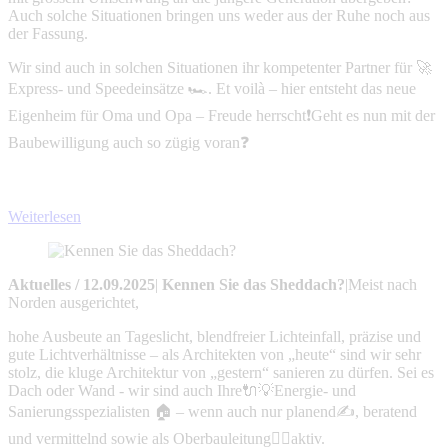
Auch solche Situationen bringen uns weder aus der Ruhe noch aus
der Fassung.
Wir sind auch in solchen Situationen ihr kompetenter Partner für 🚀
Express- und Speedeinsätze 🏎️. Et voilà – hier entsteht das neue
Eigenheim für Oma und Opa – Freude herrscht❗Geht es nun mit der
Baubewilligung auch so zügig voran❓
Weiterlesen
Aktuelles
/
12.09.2025
|
Kennen Sie das Sheddach?
|
Meist nach
Norden ausgerichtet,
hohe Ausbeute an Tageslicht, blendfreier Lichteinfall, präzise und
gute Lichtverhältnisse – als Architekten von „heute“ sind wir sehr
stolz, die kluge Architektur von „gestern“ sanieren zu dürfen. Sei es
Dach oder Wand - wir sind auch Ihre🔌💡Energie- und
Sanierungsspezialisten 🏠 – wenn auch nur planend✍️, beratend
und vermittelnd sowie als Oberbauleitung👷‍♂️aktiv.