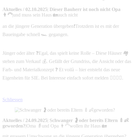
Aktuelles
/
02.10.2025
|
Dieser Bauherr ist noch nicht Opa
👨‍🦳
|
und muss sein Haus 🏡auch nicht
an die jüngere Generation übergeben❗Trotzdem ist es mit der
Baueingabe schnell 🏎️ gegangen.
Jünger oder älter ❓Egal, das spielt keine Rolle – Diese Häuser 🏘️
stehen zum Verkauf 💰. Gefällt der Grundriss, die Ansicht oder das
Farb- und Materialkonzept ❓ Et voilà – hier entsteht das neue
Eigenheim für SIE. Bei Interesse einfach sofort melden 🙋‍♀️🙋‍♂️.
Schliessen
Aktuelles
/
24.09.2025
|
Schwanger 🤰oder bereits Eltern 🍼👶
geworden?
|
Oma 👵und Opa 👨‍🦳wollen ihr Haus 🏡
mit grossem Umschwung an die jüngere Generation übergeben?