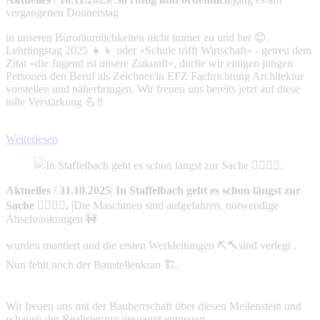
vergangenen Donnerstag
in unseren Büroräumlichkeiten nicht immer zu und her 😊.
Lehrlingstag 2025 👧👦 oder «Schule trifft Wirtschaft» - getreu dem
Zitat «die Jugend ist unsere Zukunft», durfte wir einigen jungen
Personen den Beruf als Zeichner/in EFZ Fachrichtung Architektur
vorstellen und näherbringen. Wir freuen uns bereits jetzt auf diese
tolle Verstärkung 💪‼️
Weiterlesen
Aktuelles
/
31.10.2025
|
In Staffelbach geht es schon längst zur
Sache 👷‍♀️👷‍♂️.
|
Die Maschinen sind aufgefahren, notwendige
Abschrankungen 🚧
wurden montiert und die ersten Werkleitungen ⛏️🔨sind verlegt .
Nun fehlt noch der Baustellenkran 🏗️.
Wir freuen uns mit der Bauherrschaft über diesen Meilenstein und
schauen der Realisierung gespannt entgegen.