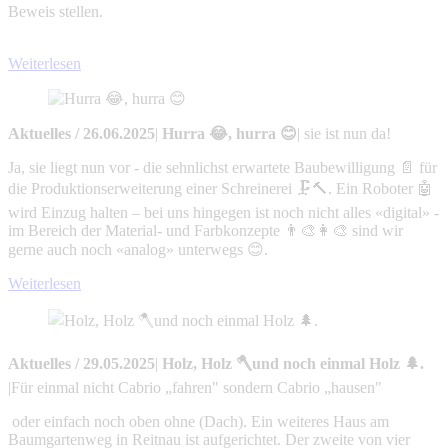
Beweis stellen.
Weiterlesen
Aktuelles
/
26.06.2025
|
Hurra 😂, hurra 😊
|
sie ist nun da!
Ja, sie liegt nun vor - die sehnlichst erwartete Baubewilligung 📄 für
die Produktionserweiterung einer Schreinerei 🗜️🔨. Ein Roboter 🤖
wird Einzug halten – bei uns hingegen ist noch nicht alles «digital» -
im Bereich der Material- und Farbkonzepte 👨‍🎨👩‍🎨 sind wir
gerne auch noch «analog» unterwegs 😊.
Weiterlesen
Aktuelles
/
29.05.2025
|
Holz, Holz 🪓und noch einmal Holz 🌲.
|
Für einmal nicht Cabrio „fahren" sondern Cabrio „hausen"
oder einfach noch oben ohne (Dach). Ein weiteres Haus am
Baumgartenweg in Reitnau ist aufgerichtet. Der zweite von vier