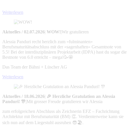
Weiterlesen
Aktuelles
/
02.07.2026
|
WOW!
|
Wir gratulieren
Alessia Panduri recht herzlich zum «fulminanten»
Berufsmaturitätsabschluss mit der «sagenhaften» Gesamtnote von
5.5! Bei der interdisziplinären Projektarbeit (IDPA) hast du sogar die
Bestnote von 6.0 erreicht – mega!🥳🤩
Das Team der Bähni + Lüscher AG
Weiterlesen
Aktuelles
/
18.06.2026
|
🎉 Herzliche Gratulation an Alessia
Panduri! 🎊
|
Mit grosser Freude gratulieren wir Alessia
zum erfolgreichen Abschluss als Zeichnerin EFZ – Fachrichtung
Architektur mit Berufsmaturität (BM) 👏. Verdienterweise kann sie
sich nun auf dem Liegestuhl ausruhen 😎🏖️.