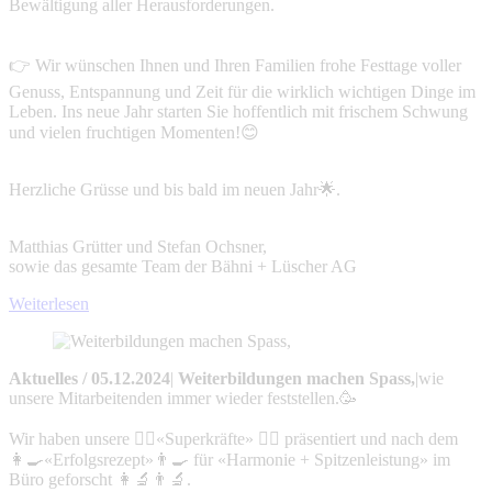
Bewältigung aller Herausforderungen.
👉 Wir wünschen Ihnen und Ihren Familien frohe Festtage voller
Genuss, Entspannung und Zeit für die wirklich wichtigen Dinge im
Leben. Ins neue Jahr starten Sie hoffentlich mit frischem Schwung
und vielen fruchtigen Momenten!😊
Herzliche Grüsse und bis bald im neuen Jahr🌟.
Matthias Grütter und Stefan Ochsner,
sowie das gesamte Team der Bähni + Lüscher AG
Weiterlesen
Aktuelles
/
05.12.2024
|
Weiterbildungen machen Spass,
|
wie
unsere Mitarbeitenden immer wieder feststellen.🥳
Wir haben unsere 🦸‍♀️«Superkräfte» 🦸‍♂️ präsentiert und nach dem
👩‍🍳«Erfolgsrezept»👨‍🍳 für «Harmonie + Spitzenleistung» im
Büro geforscht 👩‍🔬👨‍🔬.